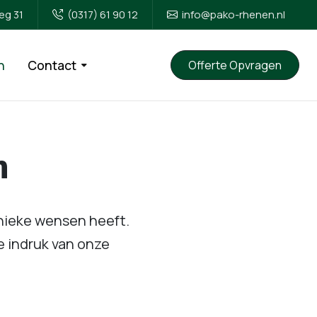
g 31
(0317) 61 90 12
info@pako-rhenen.nl
n
Contact
Offerte Opvragen
n
unieke wensen heeft.
e indruk van onze