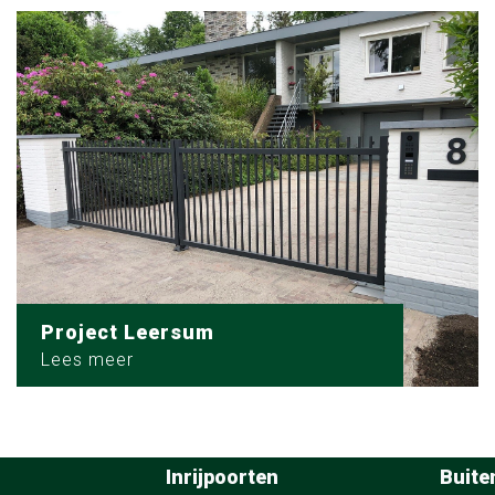
Project Leersum
Lees meer
Inrijpoorten
Buite